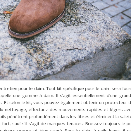
tretien pour le daim. Tout kit spécifique pour le daim sera four
ppelle une gomme à daim. Il s’agit essentiellement d’une gran
. Et selon le kit, vous pouvez également obtenir un protecteur 
 du nettoyage, effectuez des mouvements rapides et légers av
oils pénètrent profondément dans les fibres et éliminent la salet
fort, sauf s’il s’agit de marques tenaces. Brossez toujours le po
 toujours propre et bien rangé. Pour le daim à poils longs, il e