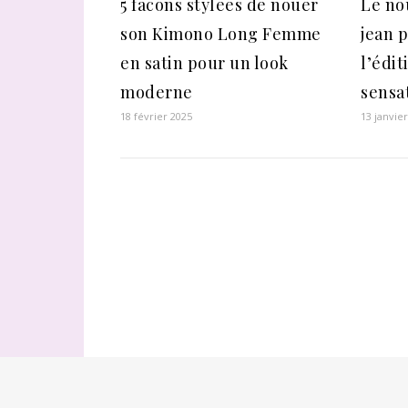
5 facons stylees de nouer
Le no
son Kimono Long Femme
jean p
en satin pour un look
l’édit
moderne
sensa
18 février 2025
13 janvie