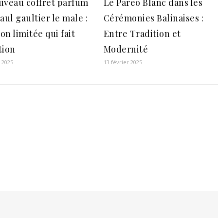
uveau coffret parfum
Le Pareo Blanc dans les
aul gaultier le male :
Cérémonies Balinaises :
ion limitée qui fait
Entre Tradition et
tion
Modernité
r 2025
13 février 2025