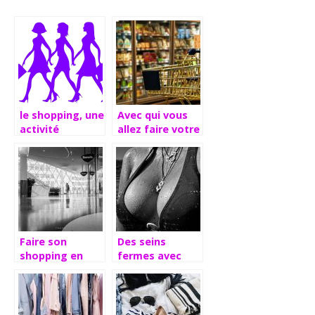
le shopping, une
Avec qui vous
activité
allez faire votre
relaxante chez
shopping ?
les femmes.
Faire son
Des seins
shopping en
fermes avec
magasin ou en
l’huile de pépins
ligne
de courges