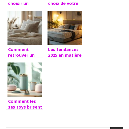
choisir un
choix de votre
matelas
matelas
nouvelle
influence-t-il
génération
votre sommeil ?
adapté à vos
besoins
Comment
Les tendances
retrouver un
2025 en matière
sommeil
de literie :
réparateur
innovations
grâce à une
pour un
literie bien
sommeil de
choisie
qualité
Comment les
sex toys brisent
les tabous pour
devenir des
outils de bien-