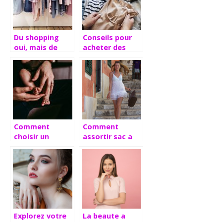
Du shopping
Conseils pour
oui, mais de
acheter des
manière
vêtements
écologique !
Comment
Comment
choisir un
assortir sac a
cadeau de
main et tenue
baptême ?
vestimentaire ?
Explorez votre
La beaute a