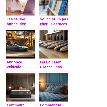
Est-ce une
Sol balatum pas
bonne idée
cher : 5 astuces
d’acheter un
de pose pour un
parfum en ligne
resultat canon
? Découvrez les
avantages des
boutiques
virtuelles
Annonce
Fers a lisser
Vehicule
titanes : nos
Leboncoin :
tests
Creez une
approfondis des
Annonce
modeles
Captivante avec
economiques
les Meilleures
les plus
Apps Photo
performants
2024
Comment
Comment le