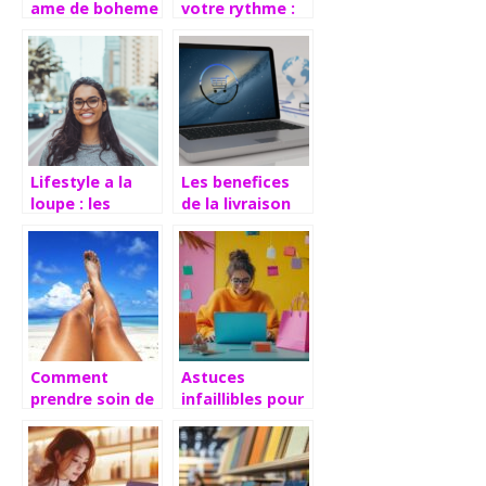
ame de boheme
votre rythme :
avec des bijoux
L’adaptabilite
inspires par la
d’un blog a vos
nature et
besoins et
l’aventure
preferences
Lifestyle a la
Les benefices
loupe : les
de la livraison
secrets des
rapide a
blogs tendance
domicile pour
decryptes
vos courses en
ligne
Comment
Astuces
prendre soin de
infaillibles pour
sa peau après
maximiser vos
une journée à la
économies avec
plage ?
des codes
promo