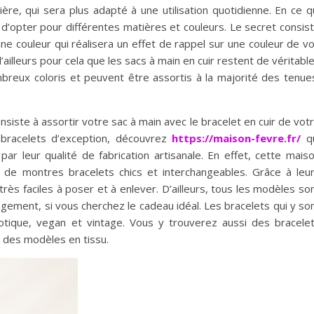
ère, qui sera plus adapté à une utilisation quotidienne. En ce q
e d’opter pour différentes matières et couleurs. Le secret consis
e couleur qui réalisera un effet de rappel sur une couleur de v
ailleurs pour cela que les sacs à main en cuir restent de véritabl
mbreux coloris et peuvent être assortis à la majorité des tenue
onsiste à assortir votre sac à main avec le bracelet en cuir de vot
bracelets d’exception, découvrez
https://maison-fevre.fr/
qu
r leur qualité de fabrication artisanale. En effet, cette mais
n de montres bracelets chics et interchangeables. Grâce à leu
ès faciles à poser et à enlever. D’ailleurs, tous les modèles so
gement, si vous cherchez le cadeau idéal. Les bracelets qui y so
xotique, vegan et vintage. Vous y trouverez aussi des bracele
 des modèles en tissu.