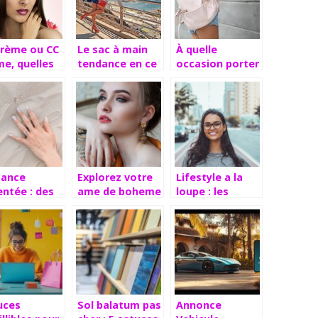
crème ou CC
Le sac à main
À quelle
me, quelles
tendance en ce
occasion porter
érences?
moment
du sac à dos
gance
Explorez votre
Lifestyle a la
entée : des
ame de boheme
loupe : les
ux qui allient
avec des bijoux
secrets des
histication
inspires par la
blogs tendance
implicité
nature et
decryptes
l’aventure
uces
Sol balatum pas
Annonce