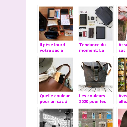
Il pèse lourd
Tendance du
Ass
votre sac à
moment: La
sac 
main
coordination
ten
des bijoux
vest
ethniques avec
a-t-
le sac à main
à su
Quelle couleur
Les couleurs
Ave
pour un sac à
2020 pour les
alle
main passe-
sac à mains
sho
partout?