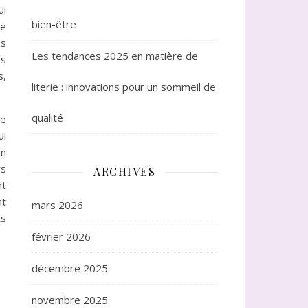
ui
bien-être
te
os
Les tendances 2025 en matière de
es
s,
literie : innovations pour un sommeil de
qualité
re
i
on
rs
ARCHIVES
nt
nt
mars 2026
ts
février 2026
décembre 2025
novembre 2025