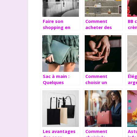
Faire son
Comment
BB 
shopping en
acheter des
crè
magasin ou en
produits de
diff
ligne
beauté ?
Sac à main :
Comment
Élé
Quelques
choisir un
arg
conseils pour
cadeau de
bijo
bien choisir cet
baptême ?
sop
accessoire de
et s
mode
Les avantages
Comment
Ast