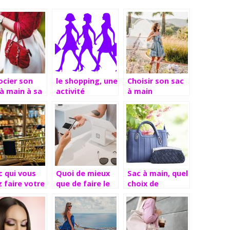
ocier son
le shopping, une
Choisir son sac
à main à sa
activité
à main
ue
relaxante chez
imentaire, y
les femmes.
il une règle
ivre ?
c qui vous
Quoi de mieux
Sac à main, quel
z faire votre
que de faire le
choix de
pping ?
shopping ?
couleur?