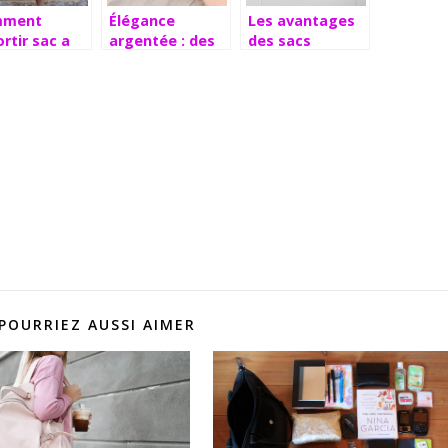
mment
Élégance
Les avantages
rtir sac a
argentée : des
des sacs
n et tenue
bijoux qui allient
publicitaires
timentaire ?
sophistication
personnalisés
et simplicité
pour votre
entreprise
POURRIEZ AUSSI AIMER