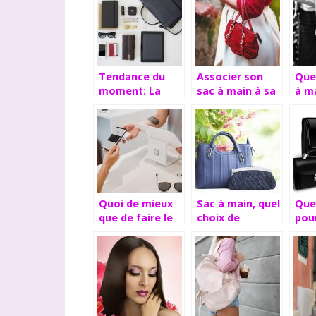
Tendance du
Associer son
Que
moment: La
sac à main à sa
à m
coordination
tenue
quel
des bijoux
vestimentaire, y
sort
ethniques avec
a-t-il une règle
le sac à main
à suivre ?
Quoi de mieux
Sac à main, quel
Que
que de faire le
choix de
pour
shopping ?
couleur?
ten