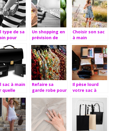
l type de sa
Un shopping en
Choisir son sac
ain pour
prévision de
à main
 type de
votre poids: une
ie
erreur à éviter
l sac à main
Refaire sa
Il pèse lourd
 quelle
garde robe pour
votre sac à
ue ?
profiter au max
main
de l’été qui
s’approche !