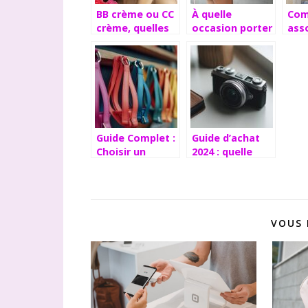
BB crème ou CC
À quelle
Co
crème, quelles
occasion porter
asso
différences?
du sac à dos
mai
ves
Guide Complet :
Guide d’achat
Choisir un
2024 : quelle
Harnais
housse pour
Biothane pour
appareil photo
votre Chien
choisir pour
Sportif
votre Panasonic
Lumix DMC-
VOUS 
TZ80