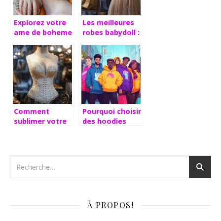
Explorez votre
Les meilleures
ame de boheme
robes babydoll :
avec des bijoux
notre sélection
inspires par la
dans 15
nature et
enseignes de
l’aventure
mode
Comment
Pourquoi choisir
sublimer votre
des hoodies
silhouette avec
personnalisables
un corset
pour vos
bustier habillé
groupes et
blanc pour vos
associations
événements
chics
À PROPOS!